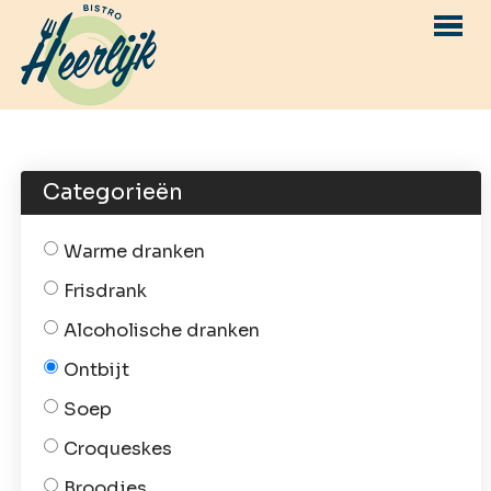
Menu
Reserveren
Categorieën
Catering
Over ons
Warme dranken
Contact
Frisdrank
Alcoholische dranken
INLOGGEN
RESERVEREN
Ontbijt
Soep
Croqueskes
Broodjes