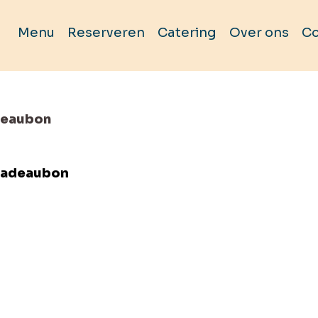
Menu
Reserveren
Catering
Over ons
Co
eaubon
adeaubon